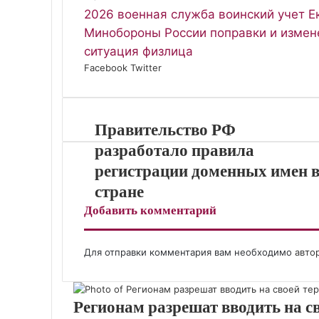
2026
военная служба
воинский учет
Е
Минобороны России
поправки и измен
ситуация
физлица
Facebook
Twitter
L
P
В
О
S
W
T
V
i
i
к
д
k
h
e
i
n
n
о
н
y
a
l
b
k
t
н
о
p
t
e
e
Правительство РФ
e
e
т
к
e
s
g
r
d
r
а
л
A
r
разработало правила
I
e
к
а
p
a
регистрации доменных имен 
n
s
т
с
p
m
стране
t
е
с
н
Добавить комментарий
и
к
и
Для отправки комментария вам необходимо
авто
Регионам разрешат вводить на с