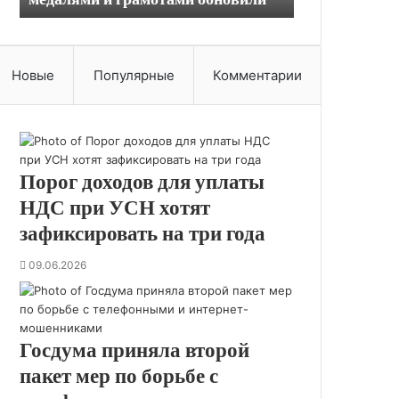
р
а
ж
Новые
д
Популярные
Комментарии
е
н
и
и
м
Порог доходов для уплаты
е
НДС при УСН хотят
д
р
зафиксировать на три года
а
б
09.06.2026
о
т
н
и
Госдума приняла второй
к
пакет мер по борьбе с
о
в