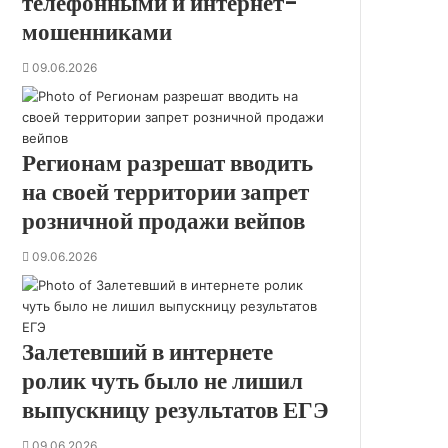
телефонными и интернет-
в
мошенниками
е
д
09.06.2026
о
м
с
т
Регионам разрешат вводить
в
е
на своей территории запрет
н
розничной продажи вейпов
н
ы
09.06.2026
м
и
м
е
Залетевший в интернете
д
а
ролик чуть было не лишил
л
выпускницу результатов ЕГЭ
я
м
09.06.2026