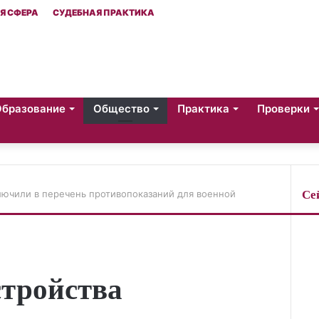
Я СФЕРА
СУДЕБНАЯ ПРАКТИКА
Образование
Общество
Практика
Проверки
Се
лючили в перечень противопоказаний для военной
З
а
к
р
ы
стройства
т
ь