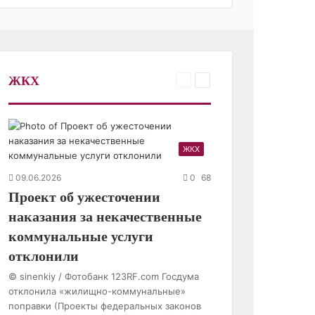
ЖКХ
Предыдущая
Следующая
страница
страница
ЖКХ
09.06.2026
0
68
Проект об ужесточении
наказания за некачественные
коммунальные услуги
отклонили
© sinenkiy / Фотобанк 123RF.com Госдума
отклонила «жилищно-коммунальные»
поправки (Проекты федеральных законов