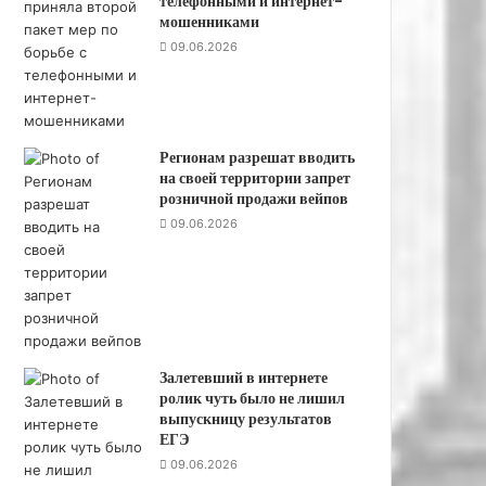
телефонными и интернет-
к
мошенниками
к
09.06.2026
о
н
т
р
о
Регионам разрешат вводить
л
на своей территории запрет
ь
розничной продажи вейпов
н
09.06.2026
ы
х
в
о
п
р
Залетевший в интернете
о
ролик чуть было не лишил
с
выпускницу результатов
о
ЕГЭ
в
09.06.2026
п