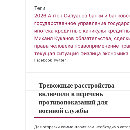
Теги
2026
Антон Силуанов
банки и банковс
государственное управление
государс
ипотека
кредитные каникулы
кредитны
Михаил Куканов
обязательства, сделк
права человека
правоприменение
пра
текущая ситуация
физлица
экономика
Facebook
Twitter
L
P
В
О
S
W
T
V
i
i
к
д
k
h
e
i
n
n
о
н
y
a
l
b
k
t
н
о
p
t
e
e
Тревожные расстройства
e
e
т
к
e
s
g
r
d
r
а
л
A
r
включили в перечень
I
e
к
а
p
a
противопоказаний для
n
s
т
с
p
m
военной службы
t
е
с
н
и
Для отправки комментария вам необходимо
авто
к