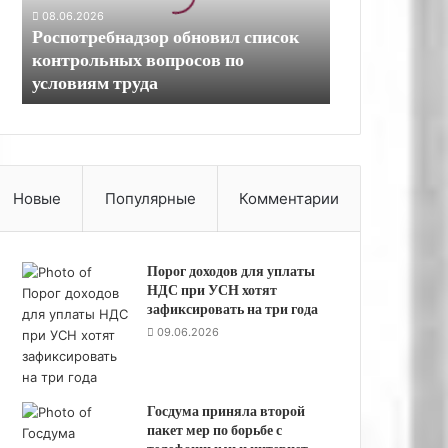
08.06.2026
р
Роспотребнадзор обновил список
е
контрольных вопросов по
б
условиям труда
н
а
д
з
о
р
Новые
Популярные
Комментарии
о
б
н
Порог доходов для уплаты
о
НДС при УСН хотят
в
зафиксировать на три года
и
09.06.2026
л
с
п
и
Госдума приняла второй
с
пакет мер по борьбе с
о