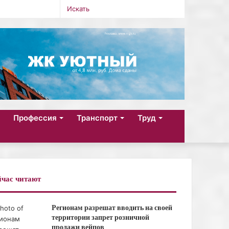
Искать
Sidebar
Случайная
Войти
Telegram
Одноклассники
vk.com
YouTube
Twitter
Facebook
статья
Профессия
Транспорт
Труд
час читают
Регионам разрешат вводить на своей
территории запрет розничной
продажи вейпов