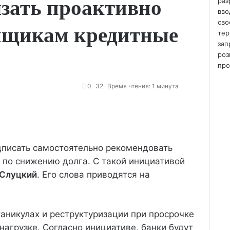
язать проактивно
ы
т
ь
емщикам кредитные
0
32
Время чтения: 1 минута
писать самостоятельно рекомендовать
 по снижению долга. С такой инициативой
 Слуцкий
. Его слова приводятся на
каникулах и реструктуризации при просрочке
нагрузке. Согласно инициативе, банки будут