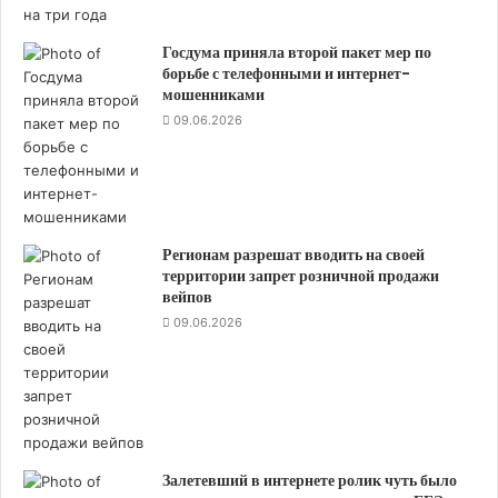
б
р
Госдума приняла второй пакет мер по
е
борьбе с телефонными и интернет-
т
мошенниками
е
09.06.2026
н
и
и
и
х
в
Регионам разрешат вводить на своей
2
территории запрет розничной продажи
0
вейпов
2
09.06.2026
6
г
о
д
у
з
а
Залетевший в интернете ролик чуть было
с