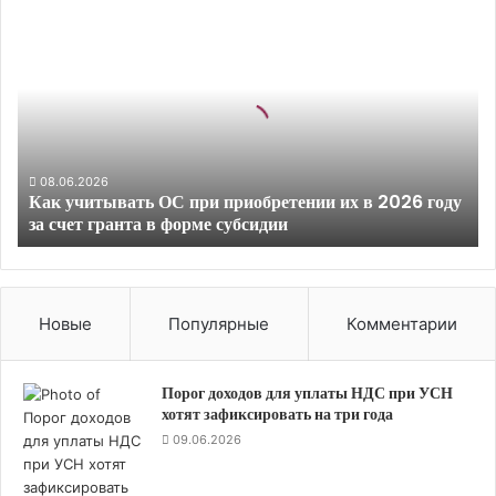
К
а
к
у
ч
и
т
ы
08.06.2026
Как учитывать ОС при приобретении их в 2026 году
в
за счет гранта в форме субсидии
а
т
ь
О
С
Новые
Популярные
Комментарии
п
р
и
Порог доходов для уплаты НДС при УСН
п
хотят зафиксировать на три года
р
09.06.2026
и
о