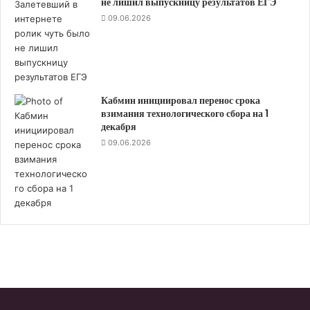
не лишил выпускницу результатов ЕГЭ
ч
09.06.2026
е
т
г
р
а
Кабмин инициировал перенос срока
н
взимания технологического сбора на 1
т
декабря
а
09.06.2026
в
ф
о
р
м
е
с
у
б
с
и
д