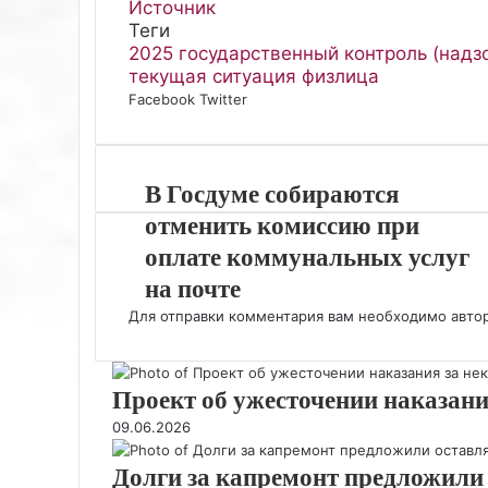
Источник
Теги
2025
государственный контроль (надз
текущая ситуация
физлица
Facebook
Twitter
L
P
В
О
S
W
T
V
i
i
к
д
k
h
e
i
n
n
о
н
y
a
l
b
k
t
н
о
p
t
e
e
В Госдуме собираются
e
e
т
к
e
s
g
r
d
r
а
л
A
r
отменить комиссию при
I
e
к
а
p
a
оплате коммунальных услуг
n
s
т
с
p
m
на почте
t
е
с
н
Для отправки комментария вам необходимо
авто
и
к
и
Проект об ужесточении наказан
09.06.2026
Долги за капремонт предложили