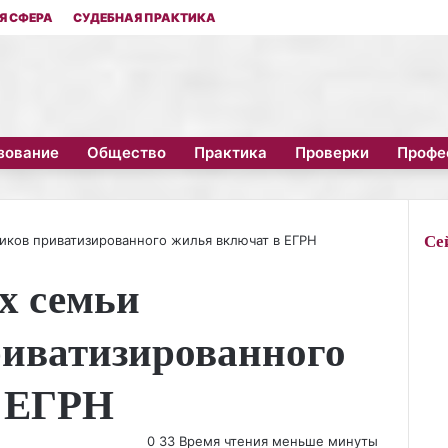
Я СФЕРА
СУДЕБНАЯ ПРАКТИКА
зование
Общество
Практика
Проверки
Профе
Се
иков приватизированного жилья включат в ЕГРН
З
х семьи
а
к
р
риватизированного
ы
т
в ЕГРН
ь
0
33
Время чтения меньше минуты