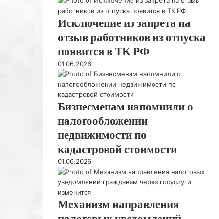
а
р
Исключение из запрета на
и
ф
отзыв работников из отпуска
о
появится в ТК РФ
в
Ж
01.06.2026
К
Х
Бизнесменам напомнили о
налогообложении
недвижимости по
кадастровой стоимости
01.06.2026
Механизм направления
налоговых уведомлений