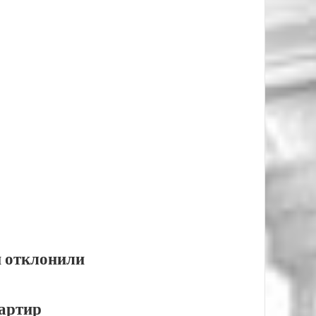
и отклонили
вартир