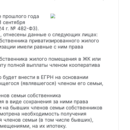
е прошлого года
1 сентября
4 г. № 482-ФЗ).
, отнесены данные о следующих лицах:
обственника приватизированного жилого
изации имели равные с ним права
обственника жилого помещения в ЖК или
ату полной выплаты членом кооператива
будет внести в ЕГРН на основании
ющегося (являвшегося) членом его семьи,
енов семьи собственника
я в виде сохранения за ними права
и на бывших членов семьи собственников
смотрена необходимость получения
я членов семьи (в том числе бывших),
ещениями, на их ипотеку.