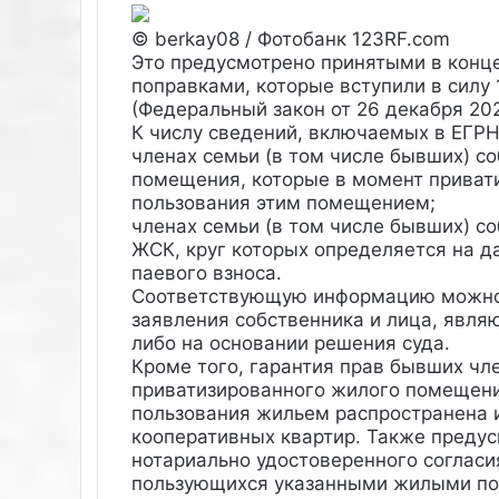
© berkay08 / Фотобанк 123RF.com
Это предусмотрено принятыми в конц
поправками, которые вступили в силу 
(Федеральный закон от 26 декабря 202
К числу сведений, включаемых в ЕГРН
членах семьи (в том числе бывших) с
помещения, которые в момент приват
пользования этим помещением;
членах семьи (в том числе бывших) с
ЖСК, круг которых определяется на д
паевого взноса.
Соответствующую информацию можно 
заявления собственника и лица, явля
либо на основании решения суда.
Кроме того, гарантия прав бывших чл
приватизированного жилого помещени
пользования жильем распространена 
кооперативных квартир. Также преду
нотариально удостоверенного согласи
пользующихся указанными жилыми пом