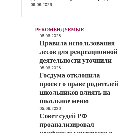
09.06.2026
РЕКОМЕНДУЕМЫЕ
П
08.06.2026
Правила использования
р
а
лесов для рекреационной
в
деятельности уточнили
и
л
Г
05.06.2026
Госдума отклонила
а
о
и
с
проект о праве родителей
с
д
школьников влиять на
п
у
о
школьное меню
м
л
а
С
05.06.2026
ь
о
Совет судей РФ
о
з
т
в
проанализировал
о
к
е
в
л
конфликты интересов в