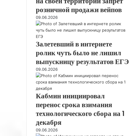
на своей территории запрет
у
е
л
а
а
розничной продажи вейпов
д
н
и
ш
з
е
и
09.06.2026
к
н
б
и
о
а
н
к
л
9
о
о
ь
,
й
н
Залетевший в интернете
н
6
д
т
о
ролик чуть было не лишил
%
е
р
е
с
выпускницу результатов ЕГЭ
я
о
м
1
т
л
09.06.2026
е
о
е
я
н
к
л
з
ю
т
ь
а
я
н
р
Кабмин инициировал
б
о
о
р
перенос срока взимания
с
с
я
т
технологического сбора на 1
т
и
о
декабря
м
09.06.2026
т