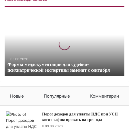
Ф
о
р
м
ы
м
е
д
05.06.2026
Формы меддокументации для судебно-
д
психиатрической экспертизы заменят с сентября
о
к
у
м
е
Новые
Популярные
Комментарии
н
т
а
Порог доходов для уплаты НДС при УСН
ц
хотят зафиксировать на три года
и
09.06.2026