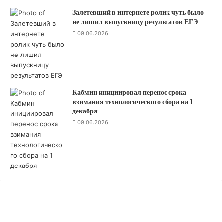
е
Залетевший в интернете ролик чуть было
с
не лишил выпускницу результатов ЕГЭ
к
09.06.2026
о
й
э
к
с
Кабмин инициировал перенос срока
п
взимания технологического сбора на 1
е
декабря
р
09.06.2026
т
и
з
ы
з
а
м
е
н
я