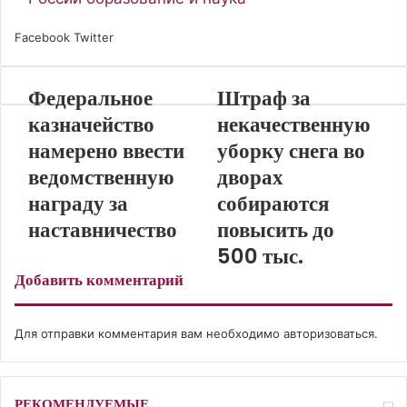
Facebook
Twitter
L
P
В
О
S
W
T
V
i
i
к
д
k
h
e
i
n
n
о
н
y
a
l
b
Федеральное
Штраф за
k
t
н
о
p
t
e
e
e
e
т
к
e
s
g
r
казначейство
некачественную
d
r
а
л
A
r
намерено ввести
уборку снега во
I
e
к
а
p
a
ведомственную
дворах
n
s
т
с
p
m
t
е
с
награду за
собираются
н
наставничество
повысить до
и
к
500 тыс.
и
Добавить комментарий
Для отправки комментария вам необходимо
авторизоваться
.
РЕКОМЕНДУЕМЫЕ