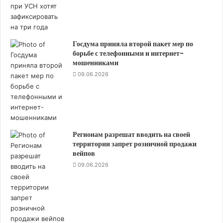
и
д
л
я
Госдума приняла второй пакет мер по
с
борьбе с телефонными и интернет-
у
мошенниками
д
09.06.2026
е
б
н
о
-
п
Регионам разрешат вводить на своей
с
территории запрет розничной продажи
и
вейпов
х
09.06.2026
и
а
т
р
и
ч