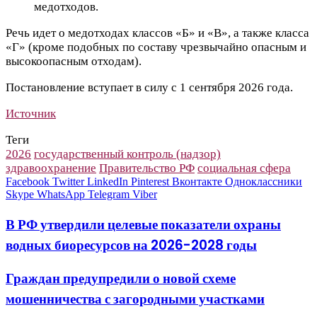
медотходов.
Речь идет о медотходах классов «Б» и «В», а также класса
«Г» (кроме подобных по составу чрезвычайно опасным и
высокоопасным отходам).
Постановление вступает в силу с 1 сентября 2026 года.
Источник
Теги
2026
государственный контроль (надзор)
здравоохранение
Правительство РФ
социальная сфера
Facebook
Twitter
LinkedIn
Pinterest
Вконтакте
Одноклассники
Skype
WhatsApp
Telegram
Viber
В РФ утвердили целевые показатели охраны
водных биоресурсов на 2026-2028 годы
Граждан предупредили о новой схеме
мошенничества с загородными участками