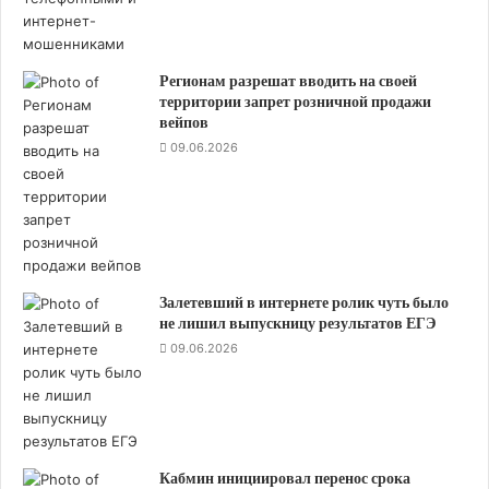
р
г
а
Регионам разрешат вводить на своей
н
территории запрет розничной продажи
и
вейпов
з
09.06.2026
а
ц
и
й
н
о
в
Залетевший в интернете ролик чуть было
ы
не лишил выпускницу результатов ЕГЭ
й
09.06.2026
п
о
р
я
д
Кабмин инициировал перенос срока
о