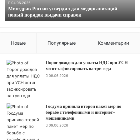
в
04.06.2026
Минздрав России утвердил для медорганизаций
Р
новый порядок выдачи справок
о
с
с
и
и
Новые
Популярные
Комментарии
у
т
в
Порог доходов для уплаты НДС при УСН
е
хотят зафиксировать на три года
р
09.06.2026
д
и
л
д
Госдума приняла второй пакет мер по
л
борьбе с телефонными и интернет-
я
мошенниками
м
09.06.2026
е
д
о