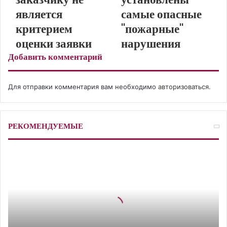
t
е
с
является
самые опасные
н
критерием
"пожарные"
и
к
оценки заявки
нарушения
и
Добавить комментарий
Для отправки комментария вам необходимо
авторизоваться
.
РЕКОМЕНДУЕМЫЕ
М
и
н
з
д
р
а