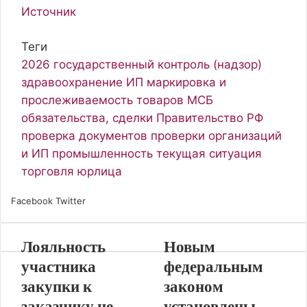
Источник
Теги
2026
государственный контроль (надзор)
здравоохранение
ИП
маркировка и
прослеживаемость товаров
МСБ
обязательства, сделки
Правительство РФ
проверка документов
проверки организаций
и ИП
промышленность
текущая ситуация
торговля
юрлица
Facebook
Twitter
L
P
В
О
S
W
T
V
i
i
к
д
k
h
e
i
n
n
о
н
y
a
l
b
Лояльность
Новым
k
t
н
о
p
t
e
e
e
e
т
к
e
s
g
r
участника
федеральным
d
r
а
л
A
r
закупки к
законом
I
e
к
а
p
a
заказчику не
установлены
n
s
т
с
p
m