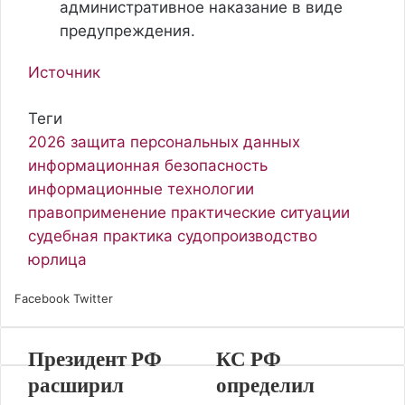
административное наказание в виде
предупреждения.
Источник
Теги
2026
защита персональных данных
информационная безопасность
информационные технологии
правоприменение
практические ситуации
судебная практика
судопроизводство
юрлица
Facebook
Twitter
L
P
В
О
S
W
T
V
i
i
к
д
k
h
e
i
n
n
о
н
y
a
l
b
Президент РФ
КС РФ
k
t
н
о
p
t
e
e
e
e
т
к
e
s
g
r
расширил
определил
d
r
а
л
A
r