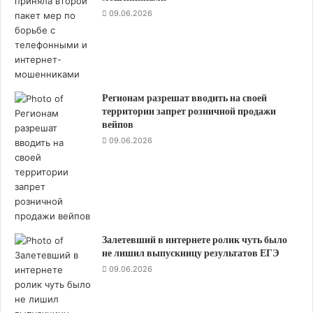
в
09.06.2026
н
е
ш
н
и
х
Регионам разрешат вводить на своей
с
территории запрет розничной продажи
в
вейпов
е
09.06.2026
т
о
в
ы
х
п
р
Залетевший в интернете ролик чуть было
и
не лишил выпускницу результатов ЕГЭ
б
09.06.2026
о
р
о