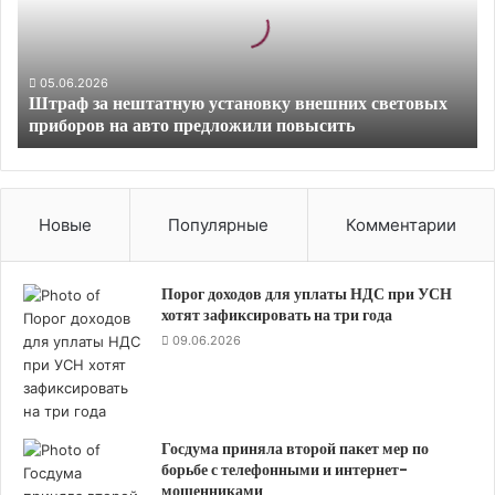
ф
з
а
н
05.06.2026
Штраф за нештатную установку внешних световых
е
приборов на авто предложили повысить
ш
т
а
т
н
Новые
Популярные
Комментарии
у
ю
у
Порог доходов для уплаты НДС при УСН
с
хотят зафиксировать на три года
т
09.06.2026
а
н
о
в
Госдума приняла второй пакет мер по
к
борьбе с телефонными и интернет-
у
мошенниками