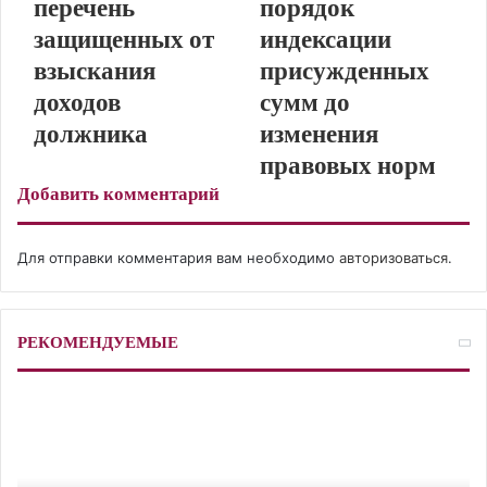
перечень
порядок
I
e
к
а
p
a
защищенных от
индексации
n
s
т
с
p
m
t
е
с
взыскания
присужденных
н
доходов
сумм до
и
к
должника
изменения
и
правовых норм
Добавить комментарий
Для отправки комментария вам необходимо
авторизоваться
.
РЕКОМЕНДУЕМЫЕ
Ш
т
р
а