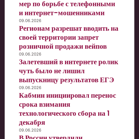
второй
мер по борьбе с телефонными
зафиксировать
пакет
и интернет-мошенниками
на
мер
три
по
Регионам
09.06.2026
года
Регионам разрешат вводить на
борьбе
разрешат
с
вводить
своей территории запрет
телефонными
на
розничной продажи вейпов
и
своей
интернет-
территории
Залетевший
09.06.2026
мошенниками
Залетевший в интернете ролик
запрет
в
розничной
интернете
чуть было не лишил
продажи
ролик
выпускницу результатов ЕГЭ
вейпов
чуть
было
Кабмин
09.06.2026
Кабмин инициировал перенос
не
инициировал
лишил
перенос
срока взимания
выпускницу
срока
технологического сбора на 1
результатов
взимания
ЕГЭ
декабря
технологического
сбора
В
09.06.2026
на
В России утвердили
России