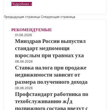
Подробнее »
Предыдущая страница
Следующая страница
РЕКОМЕНДУЕМЫЕ
М
01.06.2026
Минздрав России выпустил
и
н
стандарт медпомощи
з
взрослым при травмах уха
д
р
С
08.06.2026
Ставка налога при продаже
а
т
в
а
недвижимости зависит от
Р
в
размера полученного дохода
о
к
с
а
П
08.06.2026
с
Профстандарт работника по
н
р
и
а
о
техобслуживанию ж/д
и
л
ф
подвижного состава введут с
в
о
с