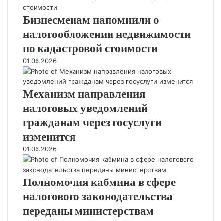
д
и
г
а
Бизнесменам напомнили о
а
с
налогообложении недвижимости
3
по кадастровой стоимости
1
м
01.06.2026
а
я
Механизм направления
налоговых уведомлений
гражданам через госуслуги
изменится
01.06.2026
Полномочия кабмина в сфере
налогового законодательства
переданы министерствам