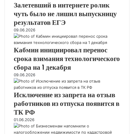
н
д
Залетевший в интернете ролик
н
х
у
о
е
и
а
чуть было не лишил выпускницу
ч
г
л
т
е
о
к
результатов ЕГЭ
с
н
с
а
я
09.06.2026
н
о
х
с
о
с
в
1
г
т
о
Кабмин инициировал перенос
с
о
а
з
е
д
срока взимания технологического
в
в
н
о
а
р
сбора на 1 декабря
т
х
в
а
я
09.06.2026
о
в
т
б
д
е
н
р
а
д
о
я
Исключение из запрета на отзыв
у
г
2
т
работников из отпуска появится в
о
0
с
л
ТК РФ
2
о
и
6
01.06.2026
с
з
г
е
и
о
н
н