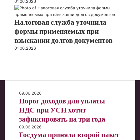
01.06.2026
Налоговая служба уточнила
формы применяемых при
взыскании долгов документов
01.06.2026
Порог
09.06.2026
Порог доходов для уплаты
доходов
для
НДС при УСН хотят
уплаты
зафиксировать на три года
НДС
при
Госдума
09.06.2026
Госдума приняла второй пакет
УСН
приняла
хотят