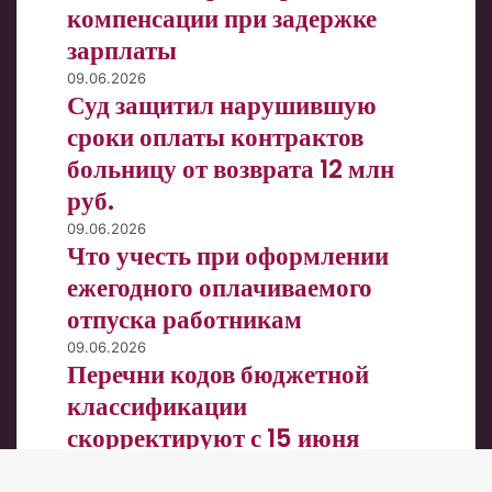
компенсации при задержке
расчета
зарплаты
компенсации
при
Суд
09.06.2026
задержке
Суд защитил нарушившую
защитил
зарплаты
нарушившую
сроки оплаты контрактов
сроки
больницу от возврата 12 млн
оплаты
руб.
контрактов
больницу
Что
09.06.2026
от
Что учесть при оформлении
учесть
возврата
при
ежегодного оплачиваемого
12
оформлении
млн
отпуска работникам
ежегодного
руб.
оплачиваемого
Перечни
09.06.2026
Перечни кодов бюджетной
отпуска
кодов
работникам
бюджетной
классификации
классификации
скорректируют с 15 июня
скорректируют
2026 года
с
15