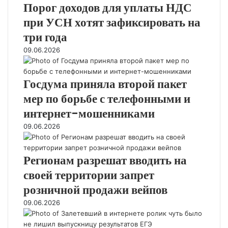
о
с
Порог доходов для уплаты НДС
о
п
х
щ
т
б
а
при УСН хотят зафиксировать на
о
и
и
с
н
д
три года
в
з
л
и
а
з
а
у
и
09.06.2026
м
р
в
ж
н
и
о
и
и
а
г
с
с
в
ч
Госдума приняла второй пакет
о
л
и
а
н
мер по борьбе с телефонными и
с
ы
т
н
у
с
м
интернет-мошенниками
о
и
т
л
п
т
ю
с
09.06.2026
у
р
р
ж
о
ж
и
а
/
о
а
т
з
д
б
Регионам разрешат вводить на
щ
р
м
п
щ
и
своей территории запрет
а
е
о
а
х
в
р
розничной продажи вейпов
д
т
и
м
а
в
ь
з
09.06.2026
а
п
и
о
м
х
о
ж
с
е
у
л