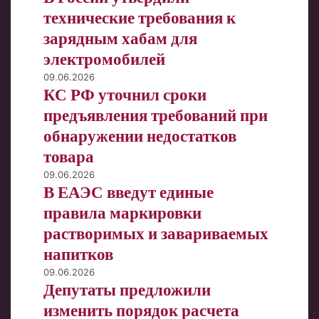
1
утвердили
технические требования к
декабря
технические
зарядным хабам для
требования
электромобилей
к
зарядным
КС
09.06.2026
хабам
КС РФ уточнил сроки
РФ
для
уточнил
предъявления требований при
электромобилей
сроки
обнаружении недостатков
предъявления
товара
требований
при
В
09.06.2026
обнаружении
В ЕАЭС введут единые
ЕАЭС
недостатков
введут
правила маркировки
товара
единые
растворимых и завариваемых
правила
напитков
маркировки
растворимых
Депутаты
09.06.2026
и
Депутаты предложили
предложили
завариваемых
изменить
изменить порядок расчета
напитков
порядок